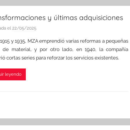
nsformaciones y últimas adquisiciones
ada el
22/05/2025
p
o
 1915 y 1935, MZA emprendió varias reformas a pequeñas
r
s de material, y por otro lado, en 1940, la compañía
a
ió cortas series para reforzar los servicios existentes.
d
m
i
ir leyendo
n