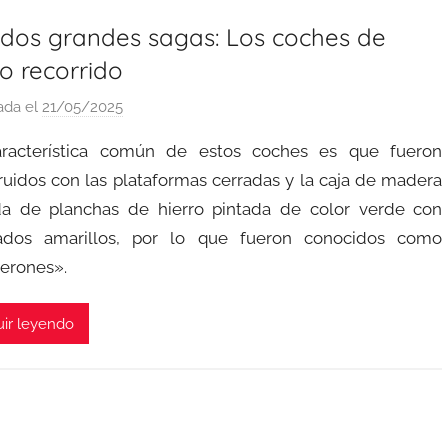
 dos grandes sagas: Los coches de
o recorrido
ada el
21/05/2025
p
o
racterística común de estos coches es que fueron
r
ruidos con las plataformas cerradas y la caja de madera
a
da de planchas de hierro pintada de color verde con
d
eados amarillos, por lo que fueron conocidos como
m
i
erones».
n
ir leyendo