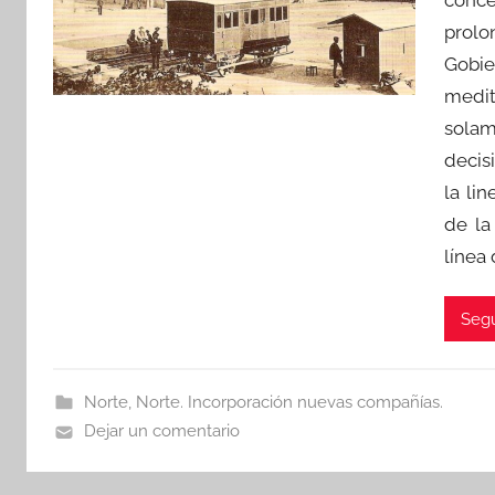
prolo
Gobi
medit
solam
decis
la li
de la
línea
Segu
Norte
,
Norte. Incorporación nuevas compañías.
Dejar un comentario