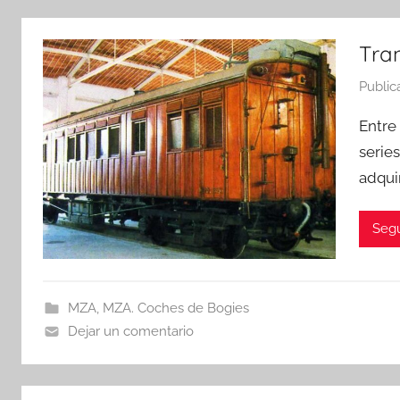
Tra
Public
Entre
serie
adquir
Segu
MZA
,
MZA. Coches de Bogies
Dejar un comentario