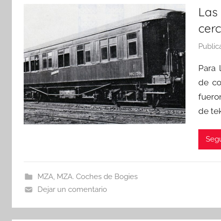
Las
cer
Public
Para 
de co
fuero
de tek
Segu
MZA
,
MZA. Coches de Bogies
Dejar un comentario