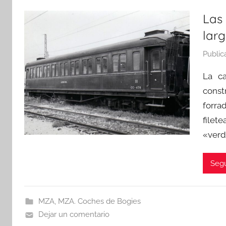
Las
larg
Public
La ca
const
forra
filet
«verd
Segu
MZA
,
MZA. Coches de Bogies
Dejar un comentario