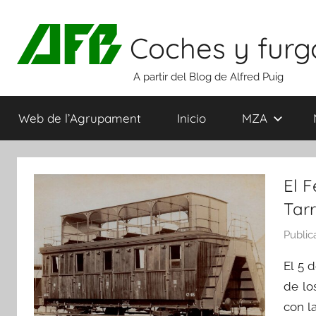
Saltar
al
Coches y furg
contenido
A partir del Blog de Alfred Puig
Web de l’Agrupament
Inicio
MZA
El F
Tar
Public
El 5 
de lo
con la