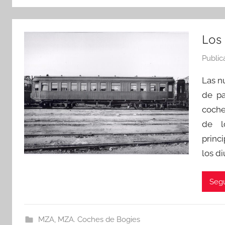
Los
Public
Las n
de pa
coche
de l
princ
los d
Segu
MZA
,
MZA. Coches de Bogies