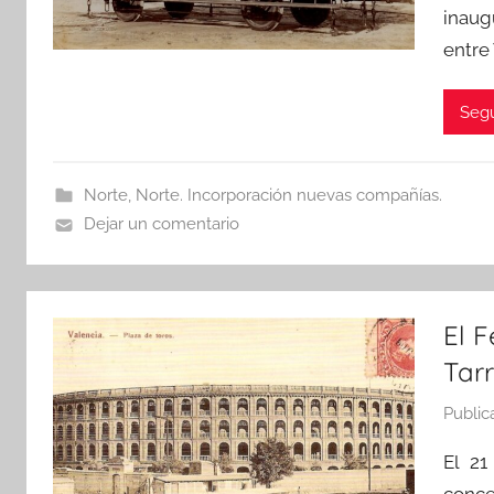
inaug
entre
Segu
Norte
,
Norte. Incorporación nuevas compañías.
Dejar un comentario
El F
Tar
Public
El 21
conce