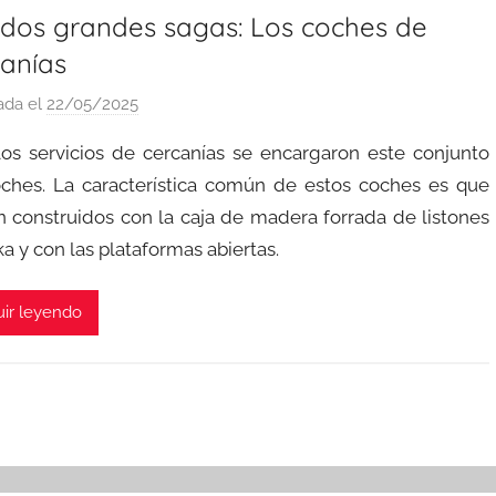
 dos grandes sagas: Los coches de
canías
ada el
22/05/2025
p
o
los servicios de cercanías se encargaron este conjunto
r
ches. La característica común de estos coches es que
a
n construidos con la caja de madera forrada de listones
d
a y con las plataformas abiertas.
m
i
n
ir leyendo