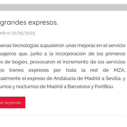
 grandes expresos.
ada el
21/05/2025
p
o
uevas tecnologías supusieron unas mejoras en el servicio
r
sajeros que, junto a la incorporación de los primeros
a
s de bogies, provocaron el incremento de los servicios
d
os trenes expresos por toda la red de MZA,
m
i
ipalmente el expreso de Andalucía de Madrid a Sevilla, y
n
iurnos y nocturnos de Madrid a Barcelona y PortBou.
ir leyendo