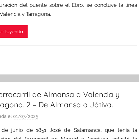
uración del puente sobre el Ebro, se concluye la línea
m
i
 Valencia y Tarragona.
n
ir leyendo
errocarril de Almansa a Valencia y
ragona. 2 – De Almansa a Játiva.
ada el
01/07/2025
p
o
 de junio de 1851 José de Salamanca, que tenía la
r
sión del ferrocarril de Madrid a Aranjuez, solicitó la