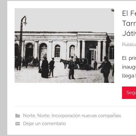
El F
Tar
Játi
Public
El pr
inaug
llega 
Segu
Norte
,
Norte. Incorporación nuevas compañías.
Dejar un comentario