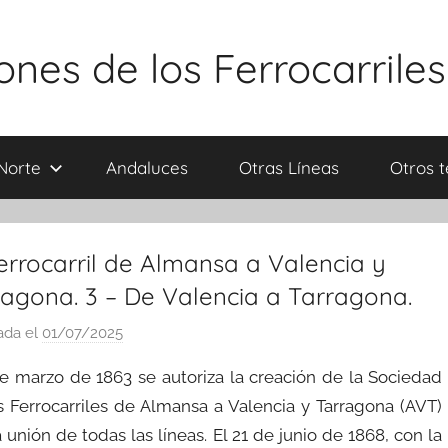
ones de los Ferrocarrile
Norte
Andaluces
Otras Líneas
Otros t
errocarril de Almansa a Valencia y
ragona. 3 – De Valencia a Tarragona.
ada el
01/07/2025
p
o
de marzo de 1863 se autoriza la creación de la Sociedad
r
s Ferrocarriles de Almansa a Valencia y Tarragona (AVT)
a
 unión de todas las líneas. El 21 de junio de 1868, con la
d