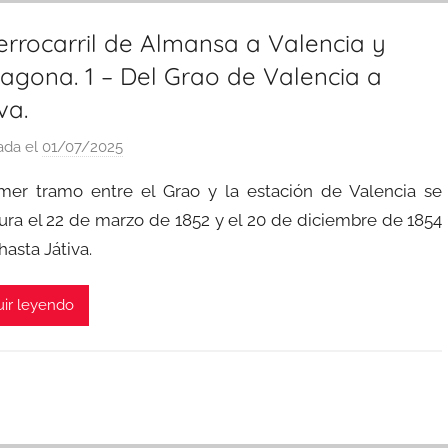
errocarril de Almansa a Valencia y
ragona. 1 – Del Grao de Valencia a
va.
ada el
01/07/2025
p
o
imer tramo entre el Grao y la estación de Valencia se
r
ura el 22 de marzo de 1852 y el 20 de diciembre de 1854
a
hasta Játiva.
d
m
i
ir leyendo
n